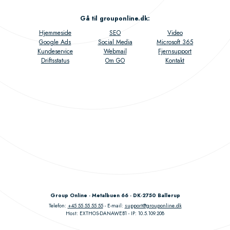
Gå til grouponline.dk
:
Hjemmeside
SEO
Video
Google Ads
Social Media
Microsoft 365
Kundeservice
Webmail
Fjernsupport
Driftsstatus
Om GO
Kontakt
Group Online - Metalbuen 66 - DK-2750 Ballerup
Telefon:
+45 55 55 55 55
E-mail:
support@grouponline.dk
Host: EXTHOS-DANAWEB1
IP: 10.5.109.208