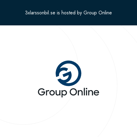
3xlarssonbil.se is hosted by Group Online